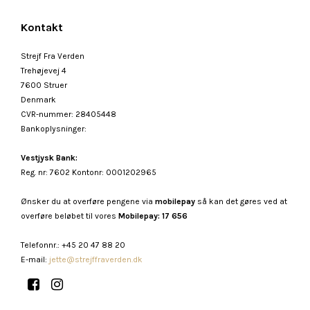
Kontakt
Strejf Fra Verden
Trehøjevej 4
7600 Struer
Denmark
CVR-nummer
:
28405448
Bankoplysninger
:
Vestjysk Bank:
Reg. nr: 7602 Kontonr: 0001202965
Ønsker du at overføre pengene via
mobilepay
så kan det gøres ved at
overføre beløbet til vores
Mobilepay: 17 656
Telefonnr.
:
+45 20 47 88 20
E-mail
:
jette@strejffraverden.dk