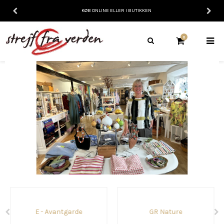
KØB ONLINE ELLER I BUTIKKEN
0
E - Avantgarde
GR Nature