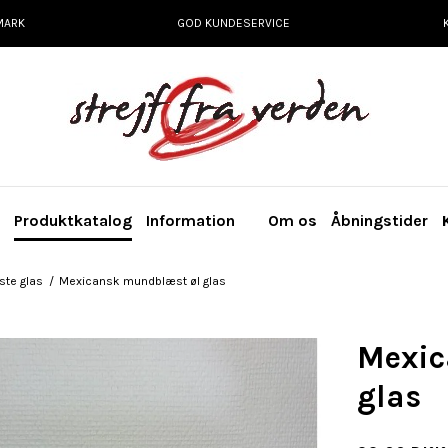
MARK
GOD KUNDESERVICE
e
Produktkatalog
Information
Om os
Åbningstider
te glas
/
Mexicansk mundblæst øl glas
Mexic
glas