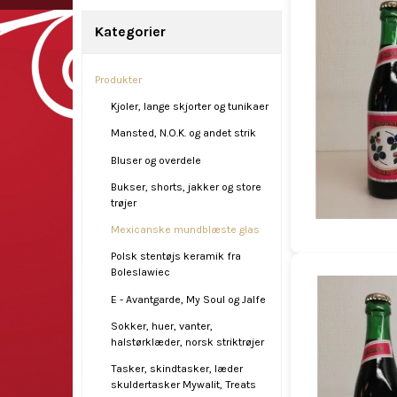
Kategorier
Produkter
Kjoler, lange skjorter og tunikaer
Mansted, N.O.K. og andet strik
Bluser og overdele
Bukser, shorts, jakker og store
trøjer
Mexicanske mundblæste glas
Polsk stentøjs keramik fra
Boleslawiec
E - Avantgarde, My Soul og Jalfe
Sokker, huer, vanter,
halstørklæder, norsk striktrøjer
Tasker, skindtasker, læder
skuldertasker Mywalit, Treats