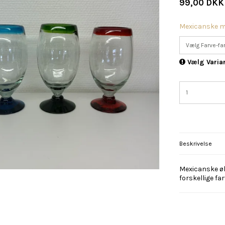
99,00 DKK
Mexicanske m
Vælg Farve-fa
Vælg Varia
Beskrivelse
Mexicanske øl 
forskellige fa