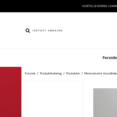
HURTIG LEVERING I DAN
Forsid
Forside
/
Produktkatalog
/
Produkter
/
Mexicanske mundblæs