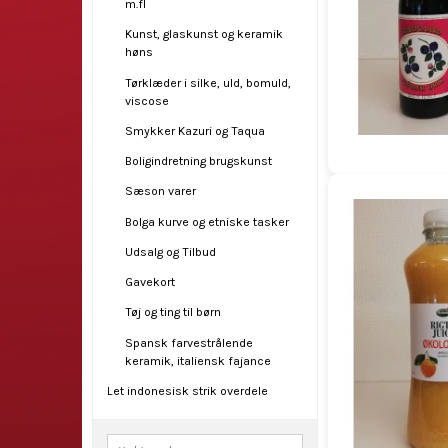
m.fl
Kunst, glaskunst og keramik
høns
Tørklæder i silke, uld, bomuld,
viscose
Smykker Kazuri og Taqua
Boligindretning brugskunst
Sæson varer
Bolga kurve og etniske tasker
Udsalg og Tilbud
Gavekort
Tøj og ting til børn
Spansk farvestrålende
keramik, italiensk fajance
Let indonesisk strik overdele