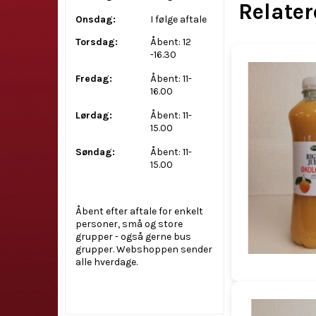
Relate
Onsdag:
I følge aftale
Torsdag:
Åbent: 12
-16.30
Fredag:
Åbent: 11-
16.00
Lørdag:
Åbent: 11-
15.00
Søndag:
Åbent: 11-
15.00
Åbent efter aftale for enkelt
personer, små og store
grupper - også gerne bus
grupper. Webshoppen sender
alle hverdage.