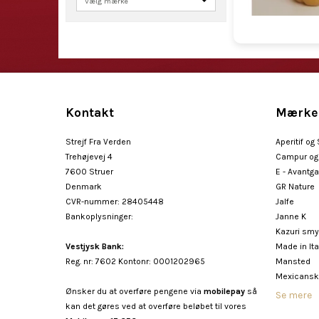
Kontakt
Mærke
Strejf Fra Verden
Aperitif og
Trehøjevej 4
Campur og 
7600 Struer
E - Avantg
Denmark
GR Nature
CVR-nummer
:
28405448
Jalfe
Bankoplysninger
:
Janne K
Kazuri sm
Vestjysk Bank:
Made in Ita
Reg. nr: 7602 Kontonr: 0001202965
Mansted
Mexicansk
Ønsker du at overføre pengene via
mobilepay
så
Se mere
kan det gøres ved at overføre beløbet til vores