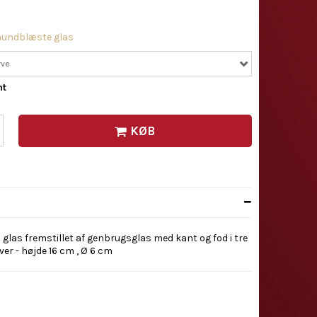
undblæste glas
rve
nt
KØB
glas fremstillet af genbrugsglas med kant og fod i tre
rver - højde 16 cm , Ø 6 cm