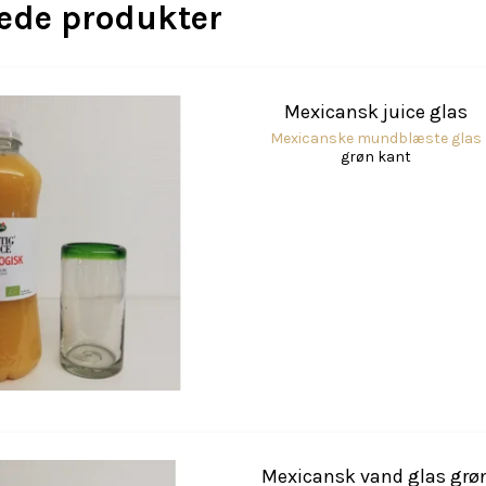
rede produkter
Mexicansk juice glas
Mexicanske mundblæste glas
grøn kant
Mexicansk vand glas grø