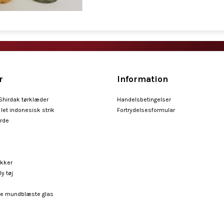
r
Information
 Shirdak tørklæder
Handelsbetingelser
let indonesisk strik
Fortrydelsesformular
arde
ykker
ly tøj
e mundblæste glas