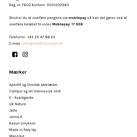
Reg. nr: 7602 Kontonr: 0001202965
Ønsker du at overføre pengene via
mobilepay
så kan det gøres ved at
overføre beløbet til vores
Mobilepay: 17 656
Telefonnr.
:
+45 20 47 88 20
E-mail
:
jette@strejffraverden.dk
Mærker
Aperitif og Shirdak tørklæder
Campur og let indonesisk strik
E - Avantgarde
GR Nature
Jalfe
Janne K
Kazuri smykker
Made in Italy tøj
Mansted