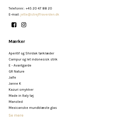
Telefonnr.
:
+45 20 47 88 20
E-mail
:
jette@strejffraverden.dk
Mærker
Aperitif og Shirdak tørklæder
Campur og let indonesisk strik
E - Avantgarde
GR Nature
Jalfe
Janne K
Kazuri smykker
Made in Italy tøj
Mansted
Mexicanske mundblæste glas
Se mere