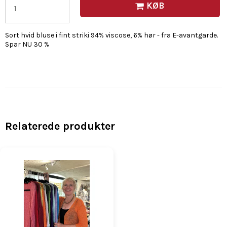
KØB
Sort hvid bluse i fint striki 94% viscose, 6% hør - fra E-avantgarde.
Spar NU 30 %
Relaterede produkter