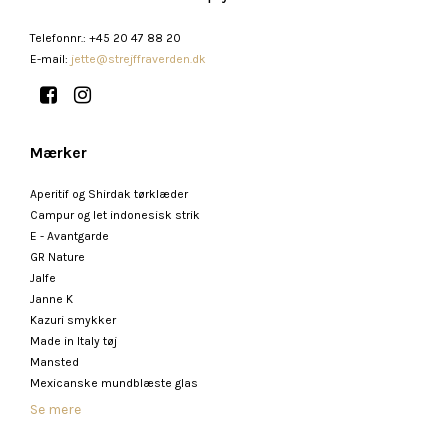
Telefonnr.
:
+45 20 47 88 20
E-mail
:
jette@strejffraverden.dk
Mærker
Aperitif og Shirdak tørklæder
Campur og let indonesisk strik
E - Avantgarde
GR Nature
Jalfe
Janne K
Kazuri smykker
Made in Italy tøj
Mansted
Mexicanske mundblæste glas
Se mere