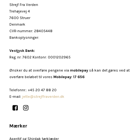
Strejf Fra Verden
Trehøjevej 4
7600 Struer
Denmark
CVR-nummer
:
28405448
Bankoplysninger
:
Vestjysk Bank:
Reg. nr: 7602 Kontonr: 0001202965
Ønsker du at overføre pengene via
mobilepay
så kan det gøres ved at
overføre beløbet til vores
Mobilepay: 17 656
Telefonnr.
:
+45 20 47 88 20
E-mail
:
jette@strejffraverden.dk
Mærker
Aperitif og Shirdak tørklæder