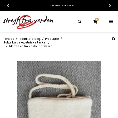
GOD KUNDESERVICE
0
Forside
/
Produktkatalog
/
Produkter
/
Bolga kurve og etniske tasker
/
Skuldertaske fra Vrikke norsk uld