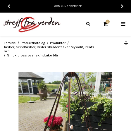
GOD KUNDESERVICE
0
Forside
/
Produktkatalog
/
Produkter
/
Tasker, skindtasker, læder skuldertasker Mywalit, Treats
m.fl
/
Smuk cross over skindtake blå