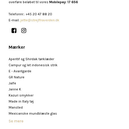
overføre beløbet til vores
Mobilepay: 17 656
Telefonnr.
:
+45 20 47 88 20
E-mail
:
jette@strejffraverden.dk
Mærker
Aperitif og Shirdak tørklæder
Campur og let indonesisk strik
E - Avantgarde
GR Nature
Jalfe
Janne K
Kazuri smykker
Made in Italy tøj
Mansted
Mexicanske mundblæste glas
Se mere