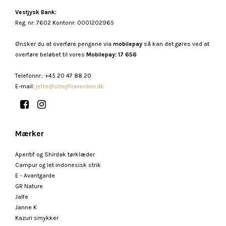
Vestjysk Bank:
Reg. nr: 7602 Kontonr: 0001202965
Ønsker du at overføre pengene via
mobilepay
så kan det gøres ved at
overføre beløbet til vores
Mobilepay: 17 656
Telefonnr.
:
+45 20 47 88 20
E-mail
:
jette@strejffraverden.dk
Mærker
Aperitif og Shirdak tørklæder
Campur og let indonesisk strik
E - Avantgarde
GR Nature
Jalfe
Janne K
Kazuri smykker