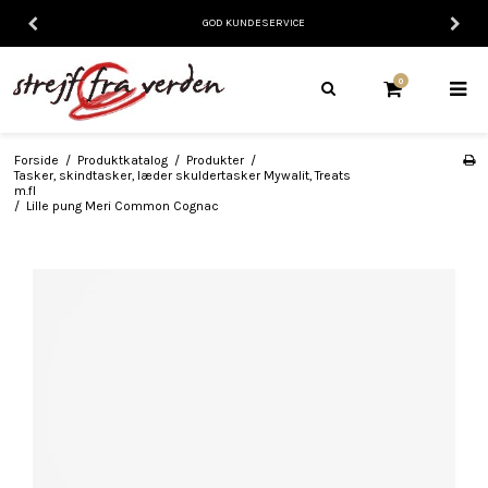
GOD KUNDESERVICE
0
Forside
/
Produktkatalog
/
Produkter
/
Tasker, skindtasker, læder skuldertasker Mywalit, Treats
m.fl
/
Lille pung Meri Common Cognac