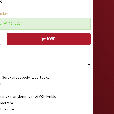
K
asker
s:
På lager
KØB
Sort - crossbody lædertaske.
r
uld
kning - frontlomme med YKK lynlås
ulderrem
åbne rum