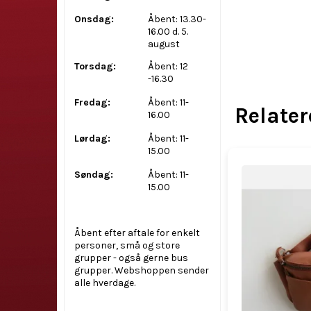
Onsdag:
Åbent: 13.30-
16.00 d. 5.
august
Torsdag:
Åbent: 12
-16.30
Fredag:
Åbent: 11-
Relate
16.00
Lørdag:
Åbent: 11-
15.00
Søndag:
Åbent: 11-
15.00
Åbent efter aftale for enkelt
personer, små og store
grupper - også gerne bus
grupper. Webshoppen sender
alle hverdage.