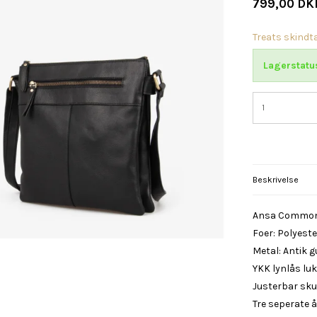
799,00 DK
Treats skindt
Lagerstatu
Beskrivelse
Ansa Common 
Foer: Polyeste
Metal: Antik g
YKK lynlås lu
Justerbar sk
Tre seperate 