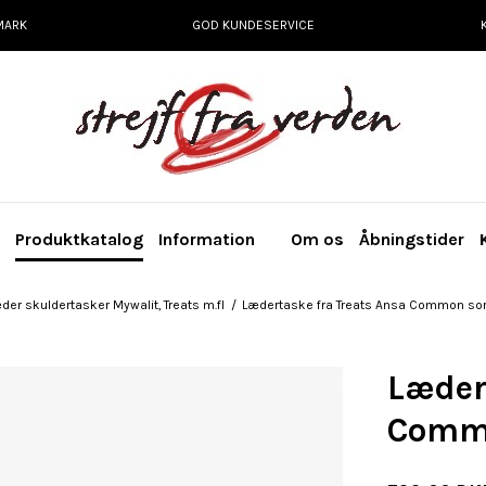
MARK
GOD KUNDESERVICE
e
Produktkatalog
Information
Om os
Åbningstider
der skuldertasker Mywalit, Treats m.fl
/
Lædertaske fra Treats Ansa Common sor
Læder
Commo