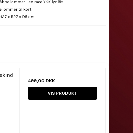
 åbne lommer - en med YKK lynlås
e lommer til kort
H27 x B27 x D5 cm
skind
499,00 DKK
VIS PRODUKT