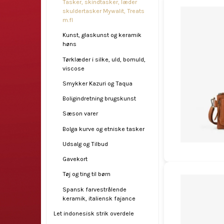
Tasker, skindtasker, læder
skuldertasker Mywalit, Treats
m.fl
Kunst, glaskunst og keramik
høns
Tørklæder i silke, uld, bomuld,
viscose
Smykker Kazuri og Taqua
Boligindretning brugskunst
Sæson varer
Bolga kurve og etniske tasker
Udsalg og Tilbud
Gavekort
Tøj og ting til børn
Spansk farvestrålende
keramik, italiensk fajance
Let indonesisk strik overdele