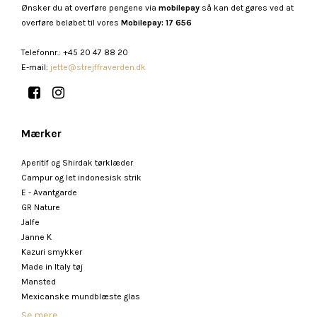
Ønsker du at overføre pengene via
mobilepay
så kan det gøres ved at
overføre beløbet til vores
Mobilepay: 17 656
Telefonnr.
:
+45 20 47 88 20
E-mail
:
jette@strejffraverden.dk
Mærker
Aperitif og Shirdak tørklæder
Campur og let indonesisk strik
E - Avantgarde
GR Nature
Jalfe
Janne K
Kazuri smykker
Made in Italy tøj
Mansted
Mexicanske mundblæste glas
Se mere