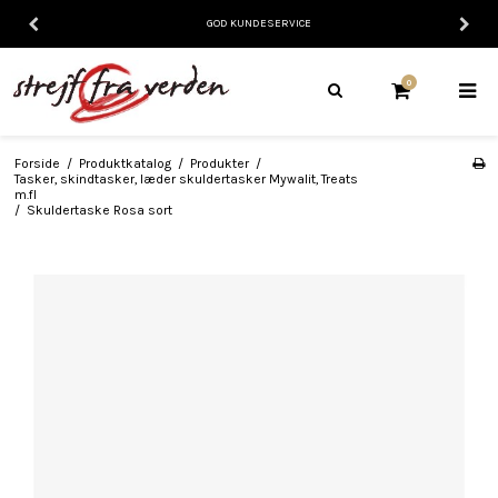
GOD KUNDESERVICE
0
Forside
/
Produktkatalog
/
Produkter
/
Tasker, skindtasker, læder skuldertasker Mywalit, Treats
m.fl
/
Skuldertaske Rosa sort