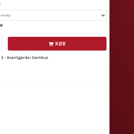
e
e-knap
nt
KØB
a E - Avantgarde i bambus