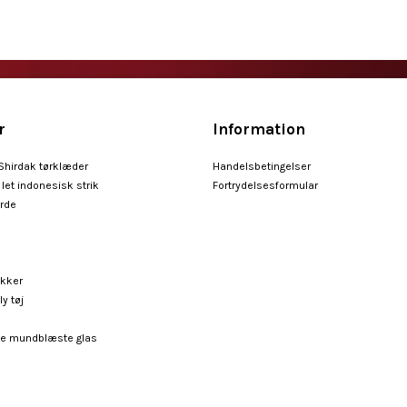
r
Information
 Shirdak tørklæder
Handelsbetingelser
let indonesisk strik
Fortrydelsesformular
arde
ykker
ly tøj
e mundblæste glas