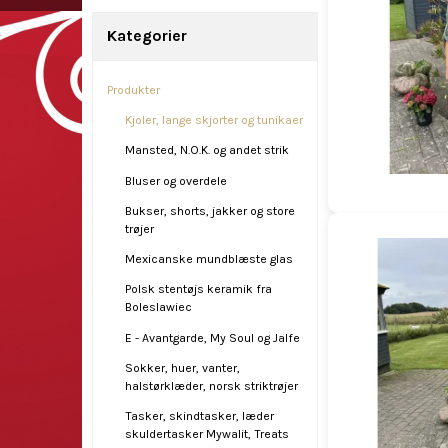
Kategorier
Produkter
Kjoler, lange skjorter og tunikaer
Mansted, N.O.K. og andet strik
Bluser og overdele
Bukser, shorts, jakker og store
trøjer
Mexicanske mundblæste glas
Polsk stentøjs keramik fra
Boleslawiec
E - Avantgarde, My Soul og Jalfe
Sokker, huer, vanter,
halstørklæder, norsk striktrøjer
Tasker, skindtasker, læder
skuldertasker Mywalit, Treats