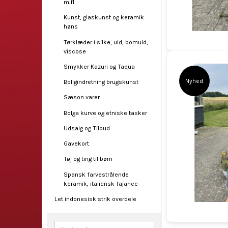
m.fl
Kunst, glaskunst og keramik
høns
Tørklæder i silke, uld, bomuld,
viscose
Smykker Kazuri og Taqua
Nyhed
Boligindretning brugskunst
Sæson varer
Bolga kurve og etniske tasker
Udsalg og Tilbud
Gavekort
Tøj og ting til børn
Spansk farvestrålende
keramik, italiensk fajance
Let indonesisk strik overdele