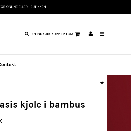
KØB ONLINE ELLER I BUTIKKEN
DIN INDKØBSKURV ER TOM
Kontakt
basis kjole i bambus
K