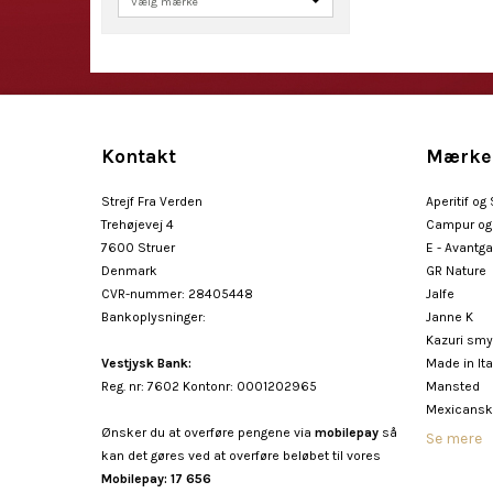
Kontakt
Mærke
Strejf Fra Verden
Aperitif og
Trehøjevej 4
Campur og 
7600 Struer
E - Avantg
Denmark
GR Nature
CVR-nummer
:
28405448
Jalfe
Bankoplysninger
:
Janne K
Kazuri sm
Vestjysk Bank:
Made in Ita
Reg. nr: 7602 Kontonr: 0001202965
Mansted
Mexicansk
Ønsker du at overføre pengene via
mobilepay
så
Se mere
kan det gøres ved at overføre beløbet til vores
Mobilepay: 17 656