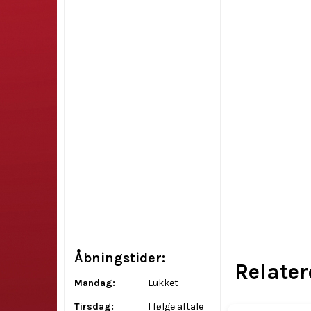
Åbningstider:
Relate
Mandag:
Lukket
Tirsdag:
I følge aftale