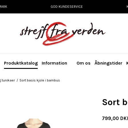
MARK
GOD KUNDESERVICE
e
Produktkatalog
Information
Om os
Åbningstider
g tunikaer
/
Sort basis kjole i bambus
Sort 
799,00 DK