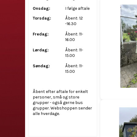
Onsdag:
I følge aftale
Torsdag:
Åbent: 12
-16.30
Fredag:
Åbent: 11-
16.00
Lørdag:
Åbent: 11-
15.00
Søndag:
Åbent: 11-
15.00
Åbent efter aftale for enkelt
personer, små og store
grupper - også gerne bus
grupper. Webshoppen sender
alle hverdage.