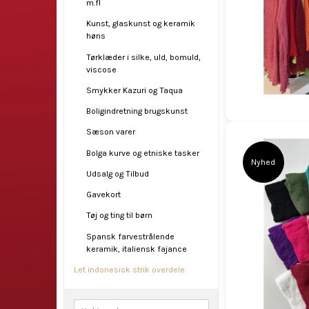
m.fl
Kunst, glaskunst og keramik
høns
Tørklæder i silke, uld, bomuld,
viscose
Smykker Kazuri og Taqua
Boligindretning brugskunst
Sæson varer
Bolga kurve og etniske tasker
Nyhed
Udsalg og Tilbud
Gavekort
Tøj og ting til børn
Spansk farvestrålende
keramik, italiensk fajance
Let indonesisk strik overdele