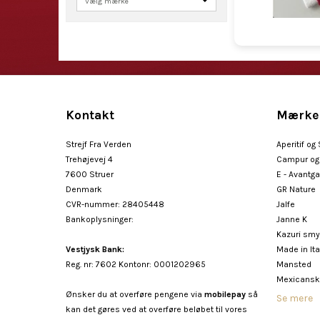
Kontakt
Mærke
Strejf Fra Verden
Aperitif og
Trehøjevej 4
Campur og 
7600 Struer
E - Avantg
Denmark
GR Nature
CVR-nummer
:
28405448
Jalfe
Bankoplysninger
:
Janne K
Kazuri sm
Vestjysk Bank:
Made in Ita
Reg. nr: 7602 Kontonr: 0001202965
Mansted
Mexicansk
Ønsker du at overføre pengene via
mobilepay
så
Se mere
kan det gøres ved at overføre beløbet til vores