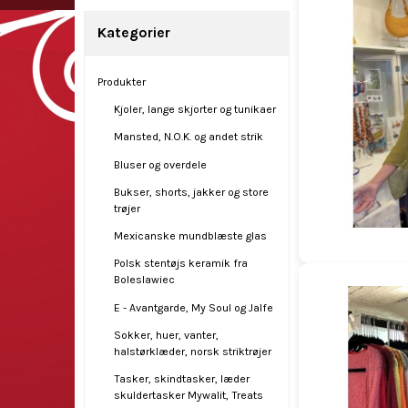
Kategorier
Produkter
Kjoler, lange skjorter og tunikaer
Mansted, N.O.K. og andet strik
Bluser og overdele
Bukser, shorts, jakker og store
trøjer
Mexicanske mundblæste glas
Polsk stentøjs keramik fra
Boleslawiec
E - Avantgarde, My Soul og Jalfe
Sokker, huer, vanter,
halstørklæder, norsk striktrøjer
Tasker, skindtasker, læder
skuldertasker Mywalit, Treats