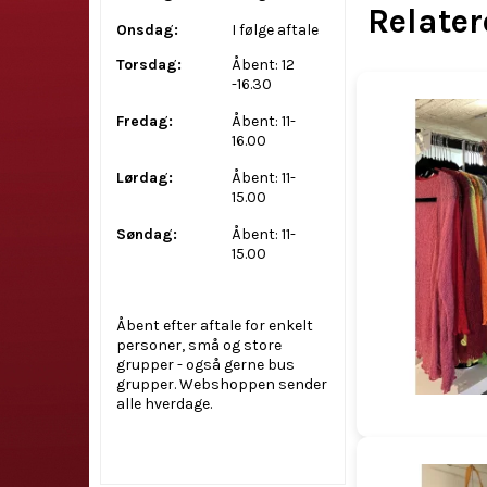
Relate
Onsdag:
I følge aftale
Torsdag:
Åbent: 12
-16.30
Fredag:
Åbent: 11-
16.00
Lørdag:
Åbent: 11-
15.00
Søndag:
Åbent: 11-
15.00
Åbent efter aftale for enkelt
personer, små og store
grupper - også gerne bus
grupper. Webshoppen sender
alle hverdage.