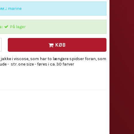
nr.:
marine
s:
På lager
KØB
 jakke i viscose, som har to længere spidser foran, som
de - str. one size - føres i ca. 30 farver