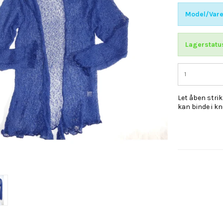
Model/Vare
Lagerstatu
Let åben strik
kan binde i knu