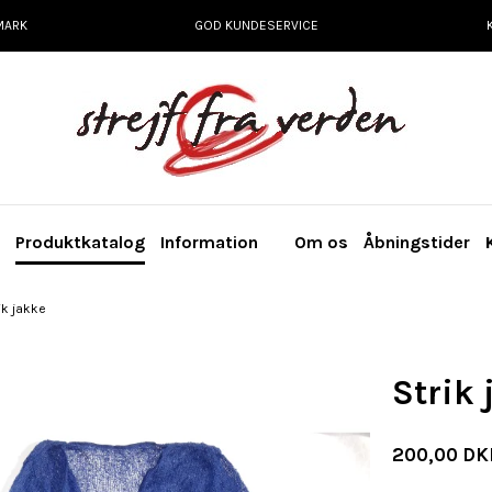
MARK
GOD KUNDESERVICE
e
Produktkatalog
Information
Om os
Åbningstider
ik jakke
Strik 
200,00 DK