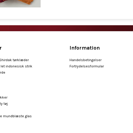
r
Information
 Shirdak tørklæder
Handelsbetingelser
let indonesisk strik
Fortrydelsesformular
arde
ykker
ly tøj
e mundblæste glas