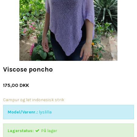
Viscose poncho
175,00 DKK
Campur og let indonesisk strik
Model/Varenr.:
lyslilla
Lagerstatus:
På lager