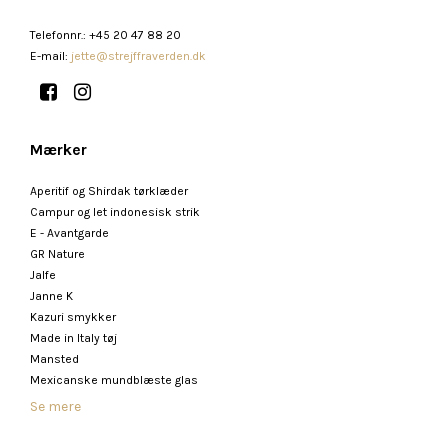
Telefonnr.
:
+45 20 47 88 20
E-mail
:
jette@strejffraverden.dk
Mærker
Aperitif og Shirdak tørklæder
Campur og let indonesisk strik
E - Avantgarde
GR Nature
Jalfe
Janne K
Kazuri smykker
Made in Italy tøj
Mansted
Mexicanske mundblæste glas
Se mere