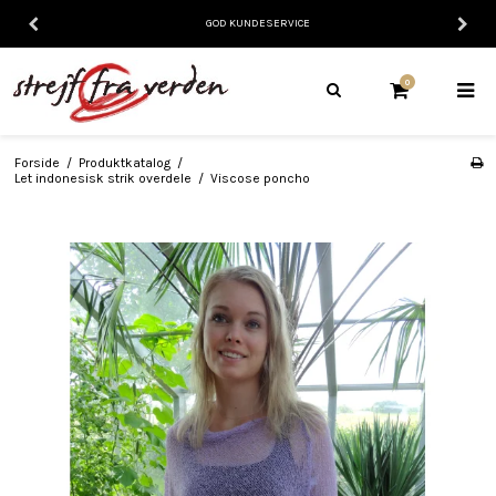
GOD KUNDESERVICE
0
Forside
/
Produktkatalog
/
Let indonesisk strik overdele
/
Viscose poncho