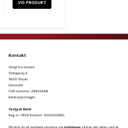
VIS PRODUKT
Kontakt
Strejf Fra Verden
Trehøjevej 4
7600 Struer
Denmark
CVR-nummer
:
28405448
Bankoplysninger
:
Vestjysk Bank:
Reg. nr: 7602 Kontonr: 0001202965
Ønsker du at overføre pengene via
mobilepay
så kan det gøres ved at