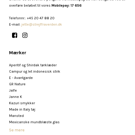
overføre beløbet til vores
Mobilepay: 17 656
Telefonnr.
:
+45 20 47 88 20
E-mail
:
jette@strejffraverden.dk
Mærker
Aperitif og Shirdak tørklæder
Campur og let indonesisk strik
E - Avantgarde
GR Nature
Jalfe
Janne K
Kazuri smykker
Made in Italy tøj
Mansted
Mexicanske mundblæste glas
Se mere