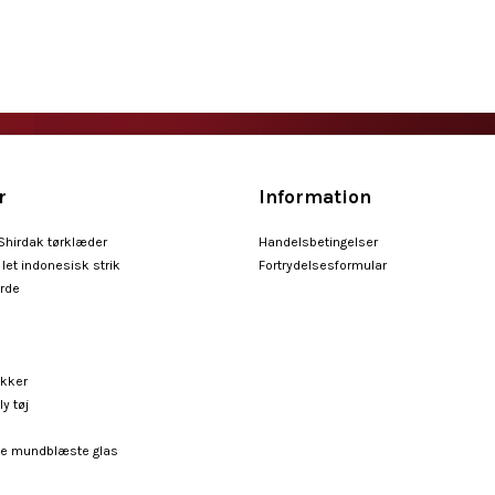
r
Information
 Shirdak tørklæder
Handelsbetingelser
let indonesisk strik
Fortrydelsesformular
arde
ykker
ly tøj
e mundblæste glas