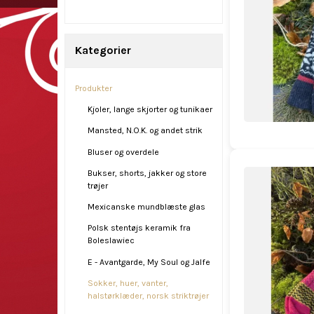
Kategorier
Produkter
Kjoler, lange skjorter og tunikaer
Mansted, N.O.K. og andet strik
Bluser og overdele
Bukser, shorts, jakker og store
trøjer
Mexicanske mundblæste glas
Polsk stentøjs keramik fra
Boleslawiec
E - Avantgarde, My Soul og Jalfe
Sokker, huer, vanter,
halstørklæder, norsk striktrøjer