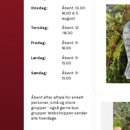
Onsdag:
Åbent: 13.30-
16.00 d. 5.
august
Torsdag:
Åbent: 12
-16.30
Fredag:
Åbent: 11-
16.00
Lørdag:
Åbent: 11-
15.00
Søndag:
Åbent: 11-
15.00
Åbent efter aftale for enkelt
personer, små og store
grupper - også gerne bus
grupper. Webshoppen sender
alle hverdage.