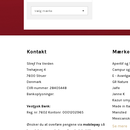
Kontakt
Mærke
Strejf Fra Verden
Aperitif og
Trehøjevej 4
Campur og 
7600 Struer
E - Avantg
Denmark
GR Nature
CVR-nummer
:
28405448
Jalfe
Bankoplysninger
:
Janne K
Kazuri sm
Vestjysk Bank:
Made in Ita
Reg. nr: 7602 Kontonr: 0001202965
Mansted
Mexicansk
Ønsker du at overføre pengene via
mobilepay
så
Se mere