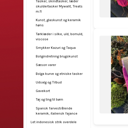
Tasker, skindtasker, læder
skuldertasker Mywalit, Treats
m.fl
Kunst, glaskunst og keramik
høns
Tørklæder i silke, uld, bomuld,
viscose
Smykker Kazuri og Taqua
Boligindretning brugskunst
Sæson varer
Bolga kurve og etniske tasker
Udsalg og Tilbud
Gavekort
Tøj og ting til børn
Spansk farvestrålende
keramik, italiensk fajance
Let indonesisk strik overdele