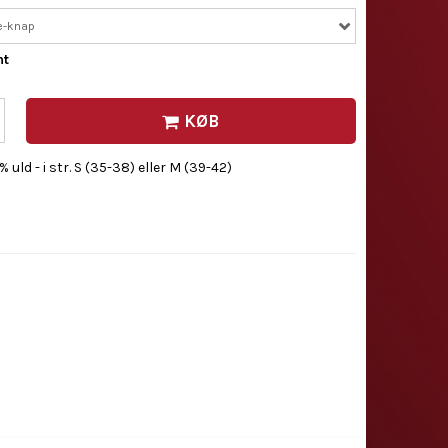
e-knap
nt
KØB
 uld - i str. S (35-38) eller M (39-42)