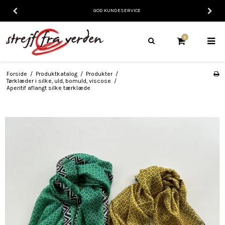
GOD KUNDESERVICE
0
Forside
/
Produktkatalog
/
Produkter
/
Tørklæder i silke, uld, bomuld, viscose
/
Aperitif aflangt silke tærklæde