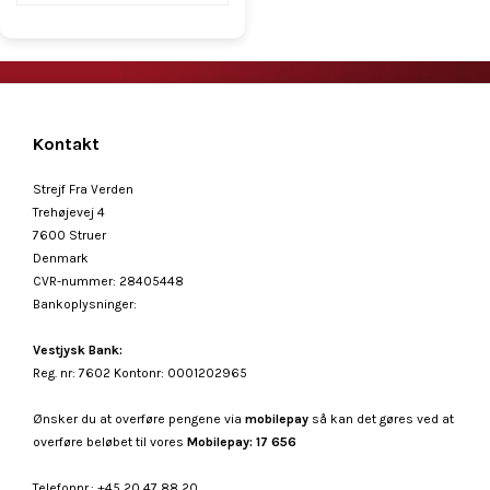
Kontakt
Strejf Fra Verden
Trehøjevej 4
7600 Struer
Denmark
CVR-nummer
:
28405448
Bankoplysninger
:
Vestjysk Bank:
Reg. nr: 7602 Kontonr: 0001202965
Ønsker du at overføre pengene via
mobilepay
så kan det gøres ved at
overføre beløbet til vores
Mobilepay: 17 656
Telefonnr.
:
+45 20 47 88 20