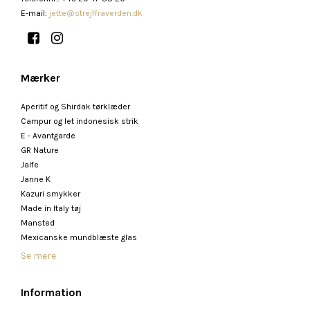
E-mail
:
jette@strejffraverden.dk
Mærker
Aperitif og Shirdak tørklæder
Campur og let indonesisk strik
E - Avantgarde
GR Nature
Jalfe
Janne K
Kazuri smykker
Made in Italy tøj
Mansted
Mexicanske mundblæste glas
Se mere
Information