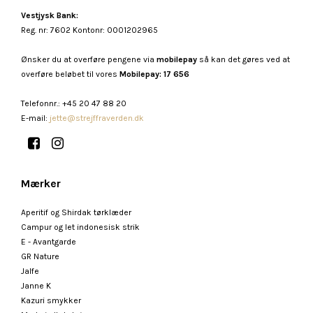
Vestjysk Bank:
Reg. nr: 7602 Kontonr: 0001202965
Ønsker du at overføre pengene via
mobilepay
så kan det gøres ved at
overføre beløbet til vores
Mobilepay: 17 656
Telefonnr.
:
+45 20 47 88 20
E-mail
:
jette@strejffraverden.dk
Mærker
Aperitif og Shirdak tørklæder
Campur og let indonesisk strik
E - Avantgarde
GR Nature
Jalfe
Janne K
Kazuri smykker