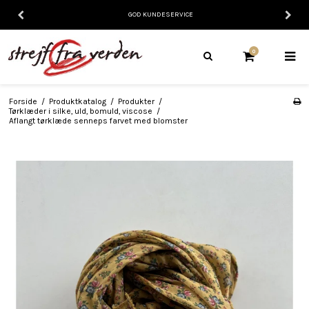
GOD KUNDESERVICE
0
Forside
/
Produktkatalog
/
Produkter
/
Tørklæder i silke, uld, bomuld, viscose
/
Aflangt tørklæde senneps farvet med blomster