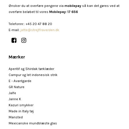
Ønsker du at overføre pengene via
mobilepay
så kan det gøres ved at
overføre beløbet til vores
Mobilepay: 17 656
Telefonnr.
:
+45 20 47 88 20
E-mail
:
jette@strejffraverden.dk
Mærker
Aperitif og Shirdak tørklæder
Campur og let indonesisk strik
E - Avantgarde
GR Nature
Jalfe
Janne K
Kazuri smykker
Made in Italy tøj
Mansted
Mexicanske mundblæste glas