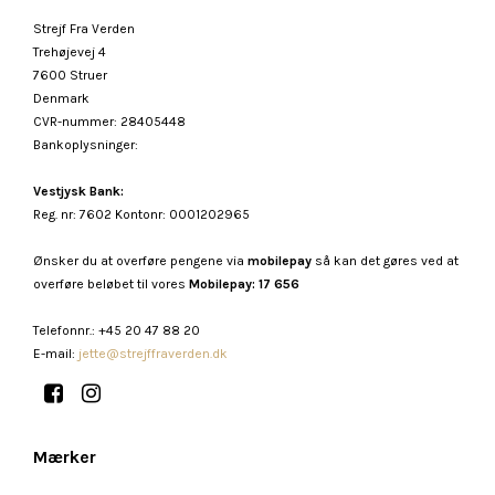
Strejf Fra Verden
Trehøjevej 4
7600 Struer
Denmark
CVR-nummer
:
28405448
Bankoplysninger
:
Vestjysk Bank:
Reg. nr: 7602 Kontonr: 0001202965
Ønsker du at overføre pengene via
mobilepay
så kan det gøres ved at
overføre beløbet til vores
Mobilepay: 17 656
Telefonnr.
:
+45 20 47 88 20
E-mail
:
jette@strejffraverden.dk
Mærker