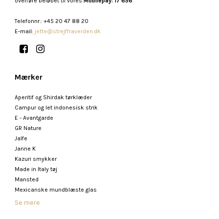
overføre beløbet til vores
Mobilepay: 17 656
Telefonnr.
:
+45 20 47 88 20
E-mail
:
jette@strejffraverden.dk
Mærker
Aperitif og Shirdak tørklæder
Campur og let indonesisk strik
E - Avantgarde
GR Nature
Jalfe
Janne K
Kazuri smykker
Made in Italy tøj
Mansted
Mexicanske mundblæste glas
Se mere