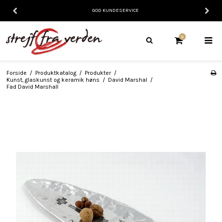
GOD KUNDESERVICE
0
Forside
/
Produktkatalog
/
Produkter
/
Kunst, glaskunst og keramik høns
/
David Marshal
/
Fad David Marshall