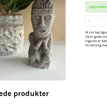
Lagerstatu
14 cm høj figur
De er gode so
Figuren er køb
forretning med
rede produkter