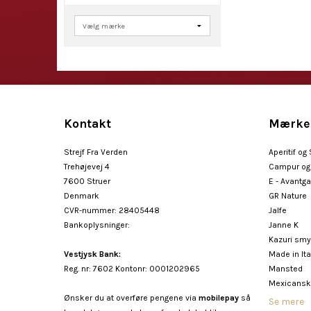
Kontakt
Mærke
Strejf Fra Verden
Aperitif og
Trehøjevej 4
Campur og 
7600 Struer
E - Avantg
Denmark
GR Nature
CVR-nummer
:
28405448
Jalfe
Bankoplysninger
:
Janne K
Kazuri sm
Vestjysk Bank:
Made in Ita
Reg. nr: 7602 Kontonr: 0001202965
Mansted
Mexicansk
Ønsker du at overføre pengene via
mobilepay
så
Se mere