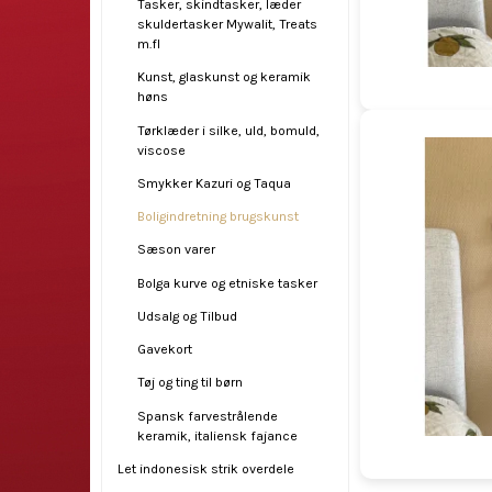
Tasker, skindtasker, læder
skuldertasker Mywalit, Treats
m.fl
Kunst, glaskunst og keramik
høns
Tørklæder i silke, uld, bomuld,
viscose
Smykker Kazuri og Taqua
Boligindretning brugskunst
Sæson varer
Bolga kurve og etniske tasker
Udsalg og Tilbud
Gavekort
Tøj og ting til børn
Spansk farvestrålende
keramik, italiensk fajance
Let indonesisk strik overdele