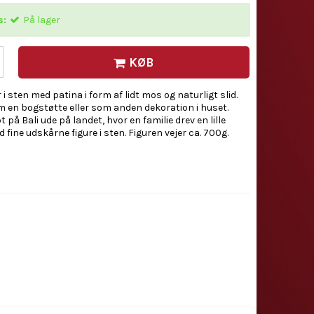
s:
På lager
KØB
 i sten med patina i form af lidt mos og naturligt slid.
m en bogstøtte eller som anden dekoration i huset.
t på Bali ude på landet, hvor en familie drev en lille
 fine udskårne figure i sten. Figuren vejer ca. 700g.