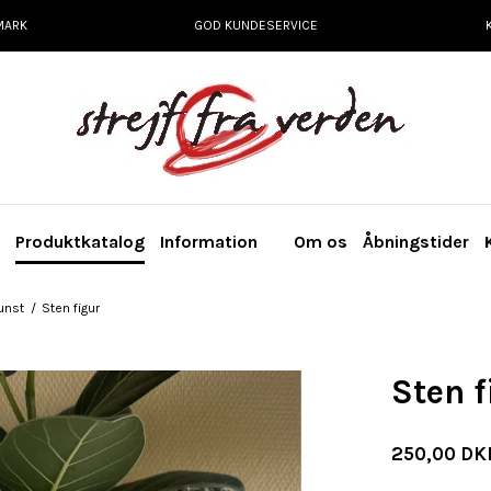
MARK
GOD KUNDESERVICE
e
Produktkatalog
Information
Om os
Åbningstider
unst
/
Sten figur
Sten f
250,00 DK