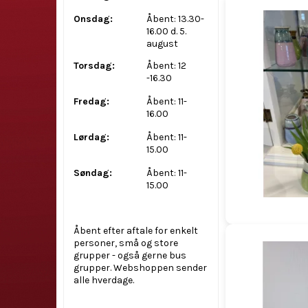
Onsdag:
Åbent: 13.30-
16.00 d. 5.
august
Torsdag:
Åbent: 12
-16.30
Fredag:
Åbent: 11-
16.00
Lørdag:
Åbent: 11-
15.00
Søndag:
Åbent: 11-
15.00
Åbent efter aftale for enkelt
personer, små og store
grupper - også gerne bus
grupper. Webshoppen sender
alle hverdage.