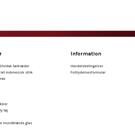
r
Information
 Shirdak tørklæder
Handelsbetingelser
let indonesisk strik
Fortrydelsesformular
arde
ykker
ly tøj
e mundblæste glas