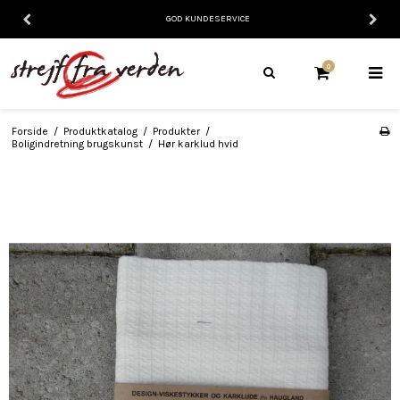
GOD KUNDESERVICE
0
Forside
/
Produktkatalog
/
Produkter
/
Boligindretning brugskunst
/
Hør karklud hvid