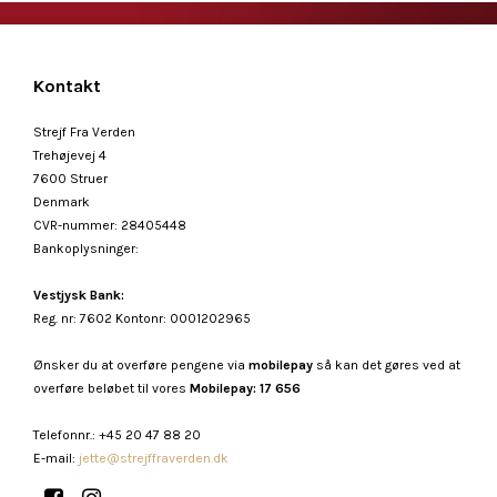
Kontakt
Strejf Fra Verden
Trehøjevej 4
7600 Struer
Denmark
CVR-nummer
:
28405448
Bankoplysninger
:
Vestjysk Bank:
Reg. nr: 7602 Kontonr: 0001202965
Ønsker du at overføre pengene via
mobilepay
så kan det gøres ved at
overføre beløbet til vores
Mobilepay: 17 656
Telefonnr.
:
+45 20 47 88 20
E-mail
:
jette@strejffraverden.dk