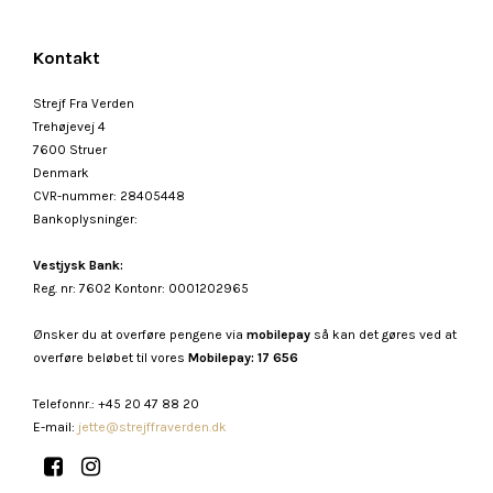
Kontakt
Strejf Fra Verden
Trehøjevej 4
7600 Struer
Denmark
CVR-nummer
:
28405448
Bankoplysninger
:
Vestjysk Bank:
Reg. nr: 7602 Kontonr: 0001202965
Ønsker du at overføre pengene via
mobilepay
så kan det gøres ved at
overføre beløbet til vores
Mobilepay: 17 656
Telefonnr.
:
+45 20 47 88 20
E-mail
:
jette@strejffraverden.dk