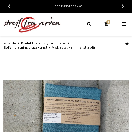
GOD KUNDESERVICE
0
Forside
/
Produktkatalog
/
Produkter
/
Boligindretning brugskunst
/
Viskestykke miljørigtig blå