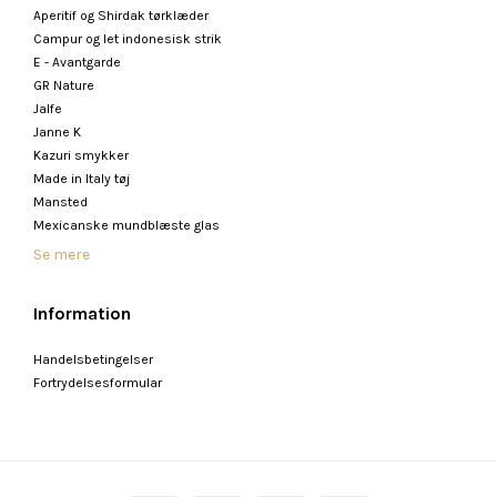
Aperitif og Shirdak tørklæder
Campur og let indonesisk strik
E - Avantgarde
GR Nature
Jalfe
Janne K
Kazuri smykker
Made in Italy tøj
Mansted
Mexicanske mundblæste glas
Se mere
Information
Handelsbetingelser
Fortrydelsesformular