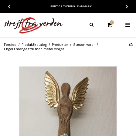
HURTIG LEVERING I DANMARK
0
Forside
/
Produktkatalog
/
Produkter
/
Sæson varer
/
Engel i mango træ med metal vinger