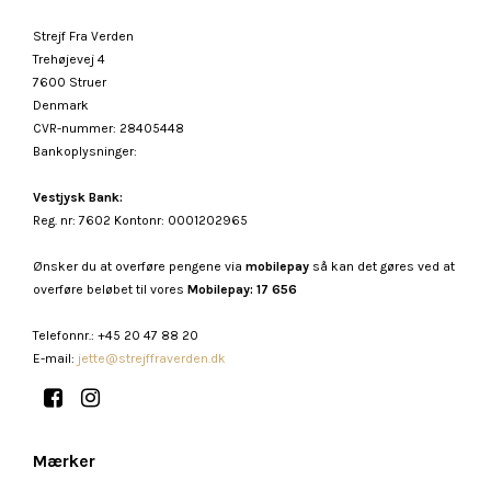
Strejf Fra Verden
Trehøjevej 4
7600 Struer
Denmark
CVR-nummer
:
28405448
Bankoplysninger
:
Vestjysk Bank:
Reg. nr: 7602 Kontonr: 0001202965
Ønsker du at overføre pengene via
mobilepay
så kan det gøres ved at
overføre beløbet til vores
Mobilepay: 17 656
Telefonnr.
:
+45 20 47 88 20
E-mail
:
jette@strejffraverden.dk
Mærker