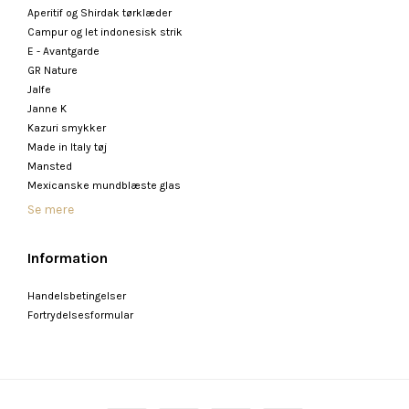
Aperitif og Shirdak tørklæder
Campur og let indonesisk strik
E - Avantgarde
GR Nature
Jalfe
Janne K
Kazuri smykker
Made in Italy tøj
Mansted
Mexicanske mundblæste glas
Se mere
Information
Handelsbetingelser
Fortrydelsesformular