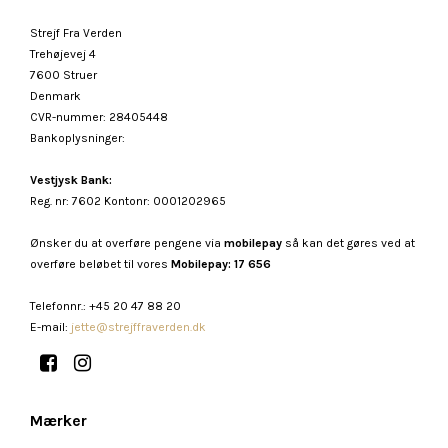
Strejf Fra Verden
Trehøjevej 4
7600 Struer
Denmark
CVR-nummer
:
28405448
Bankoplysninger
:
Vestjysk Bank:
Reg. nr: 7602 Kontonr: 0001202965
Ønsker du at overføre pengene via
mobilepay
så kan det gøres ved at
overføre beløbet til vores
Mobilepay: 17 656
Telefonnr.
:
+45 20 47 88 20
E-mail
:
jette@strejffraverden.dk
Mærker