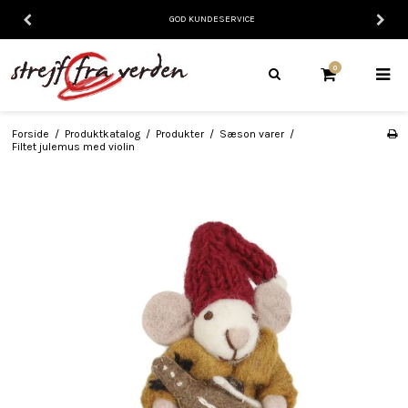
GOD KUNDESERVICE
0
Forside
/
Produktkatalog
/
Produkter
/
Sæson varer
/
Filtet julemus med violin