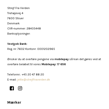
Strejf Fra Verden
Trehøjevej 4
7600 Struer
Denmark
CVR-nummer
:
28405448
Bankoplysninger
:
Vestjysk Bank:
Reg. nr: 7602 Kontonr: 0001202965
Ønsker du at overføre pengene via
mobilepay
så kan det gøres ved at
overføre beløbet til vores
Mobilepay: 17 656
Telefonnr.
:
+45 20 47 88 20
E-mail
:
jette@strejffraverden.dk
Mærker