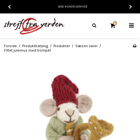
GOD KUNDESERVICE
0
Forside
/
Produktkatalog
/
Produkter
/
Sæson varer
/
Filtet julemus med trompet