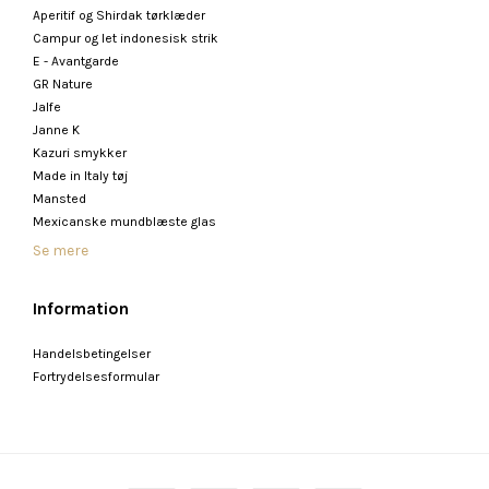
Aperitif og Shirdak tørklæder
Campur og let indonesisk strik
E - Avantgarde
GR Nature
Jalfe
Janne K
Kazuri smykker
Made in Italy tøj
Mansted
Mexicanske mundblæste glas
Se mere
Information
Handelsbetingelser
Fortrydelsesformular