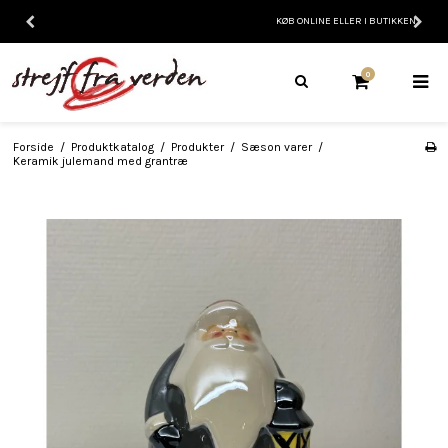
KØB ONLINE ELLER I BUTIKKEN
0
Forside
/
Produktkatalog
/
Produkter
/
Sæson varer
/
Keramik julemand med grantræ