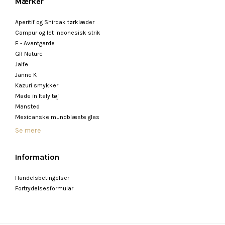
Mærker
Aperitif og Shirdak tørklæder
Campur og let indonesisk strik
E - Avantgarde
GR Nature
Jalfe
Janne K
Kazuri smykker
Made in Italy tøj
Mansted
Mexicanske mundblæste glas
Se mere
Information
Handelsbetingelser
Fortrydelsesformular