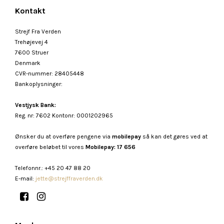
Kontakt
Strejf Fra Verden
Trehøjevej 4
7600 Struer
Denmark
CVR-nummer
:
28405448
Bankoplysninger
:
Vestjysk Bank:
Reg. nr: 7602 Kontonr: 0001202965
Ønsker du at overføre pengene via
mobilepay
så kan det gøres ved at
overføre beløbet til vores
Mobilepay: 17 656
Telefonnr.
:
+45 20 47 88 20
E-mail
:
jette@strejffraverden.dk