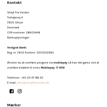
Kontakt
Strejf Fra Verden
Trehøjevej 4
7600 Struer
Denmark
CVR-nummer
:
28405448
Bankoplysninger
:
Vestjysk Bank:
Reg. nr: 7602 Kontonr: 0001202965
Ønsker du at overføre pengene via
mobilepay
så kan det gøres ved at
overføre beløbet til vores
Mobilepay: 17 656
Telefonnr.
:
+45 20 47 88 20
E-mail
:
jette@strejffraverden.dk
Mærker