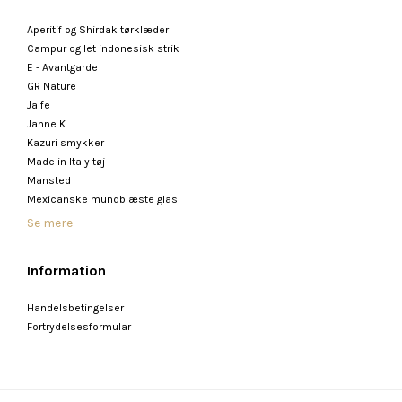
Aperitif og Shirdak tørklæder
Campur og let indonesisk strik
E - Avantgarde
GR Nature
Jalfe
Janne K
Kazuri smykker
Made in Italy tøj
Mansted
Mexicanske mundblæste glas
Se mere
Information
Handelsbetingelser
Fortrydelsesformular