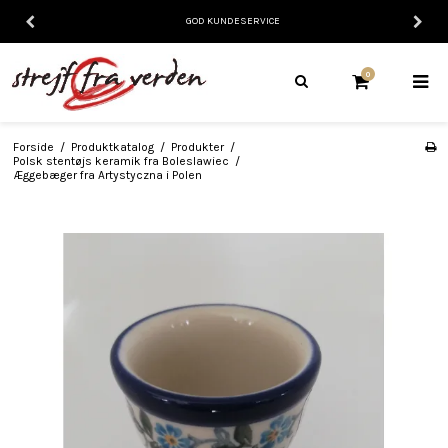
GOD KUNDESERVICE
0
Forside
/
Produktkatalog
/
Produkter
/
Polsk stentøjs keramik fra Boleslawiec
/
Æggebæger fra Artystyczna i Polen