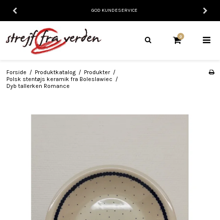
GOD KUNDESERVICE
0
Forside
/
Produktkatalog
/
Produkter
/
Polsk stentøjs keramik fra Boleslawiec
/
Dyb tallerken Romance