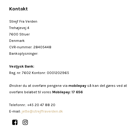
Kontakt
Strejf Fra Verden
Trehøjevej 4
7600 Struer
Denmark
CVR-nummer
:
28405448
Bankoplysninger
:
Vestjysk Bank:
Reg. nr: 7602 Kontonr: 0001202965
Ønsker du at overføre pengene via
mobilepay
så kan det gøres ved at
overføre beløbet til vores
Mobilepay: 17 656
Telefonnr.
:
+45 20 47 88 20
E-mail
:
jette@strejffraverden.dk