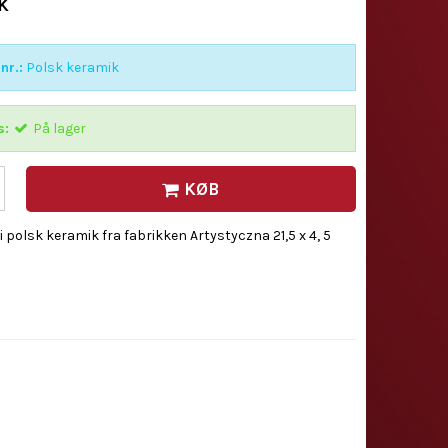
K
nr.:
Polsk keramik
s:
På lager
KØB
i polsk keramik fra fabrikken Artystyczna 21,5 x 4, 5