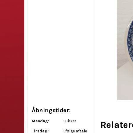
Åbningstider:
Mandag:
Lukket
Relate
Tirsdag:
I følge aftale