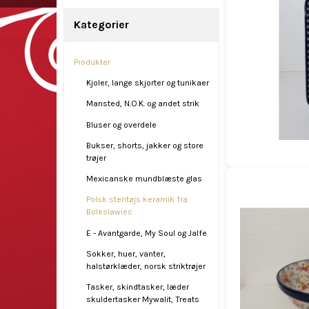
Kategorier
Produkter
Kjoler, lange skjorter og tunikaer
Mansted, N.O.K. og andet strik
Bluser og overdele
Bukser, shorts, jakker og store
trøjer
Mexicanske mundblæste glas
Polsk stentøjs keramik fra
Boleslawiec
E - Avantgarde, My Soul og Jalfe
Sokker, huer, vanter,
halstørklæder, norsk striktrøjer
Tasker, skindtasker, læder
skuldertasker Mywalit, Treats