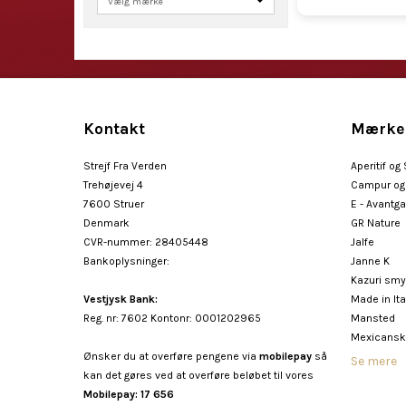
Kontakt
Mærke
Strejf Fra Verden
Aperitif og
Trehøjevej 4
Campur og 
7600 Struer
E - Avantg
Denmark
GR Nature
CVR-nummer
:
28405448
Jalfe
Bankoplysninger
:
Janne K
Kazuri sm
Vestjysk Bank:
Made in Ita
Reg. nr: 7602 Kontonr: 0001202965
Mansted
Mexicansk
Ønsker du at overføre pengene via
mobilepay
så
Se mere
kan det gøres ved at overføre beløbet til vores
Mobilepay: 17 656