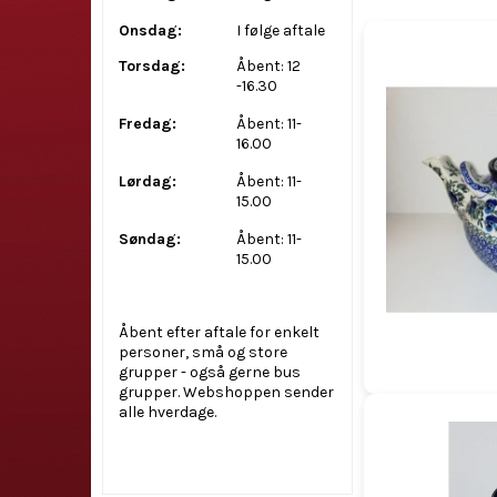
Onsdag:
I følge aftale
Torsdag:
Åbent: 12
-16.30
Fredag:
Åbent: 11-
16.00
Lørdag:
Åbent: 11-
15.00
Søndag:
Åbent: 11-
15.00
Åbent efter aftale for enkelt
personer, små og store
grupper - også gerne bus
grupper. Webshoppen sender
alle hverdage.