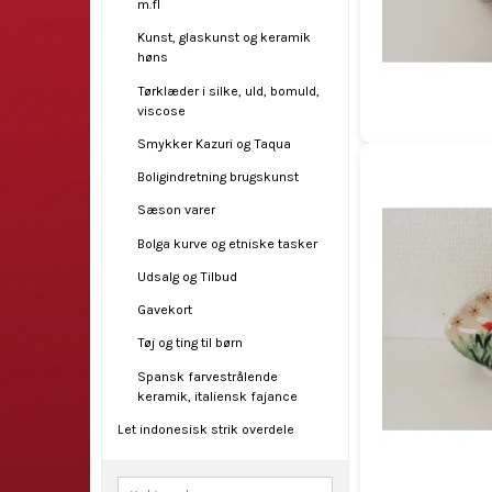
m.fl
Kunst, glaskunst og keramik
høns
Tørklæder i silke, uld, bomuld,
viscose
Smykker Kazuri og Taqua
Boligindretning brugskunst
Sæson varer
Bolga kurve og etniske tasker
Udsalg og Tilbud
Gavekort
Tøj og ting til børn
Spansk farvestrålende
keramik, italiensk fajance
Let indonesisk strik overdele