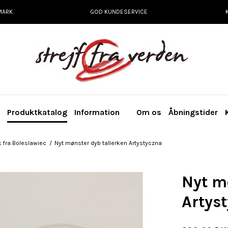
MARK
GOD KUNDESERVICE
e
Produktkatalog
Information
Om os
Åbningstider
 fra Boleslawiec
/
Nyt mønster dyb tallerken Artystyczna
Nyt m
Artys