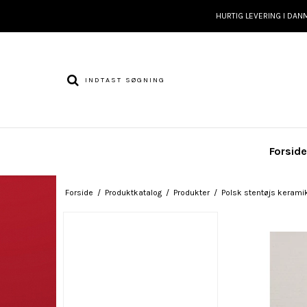
HURTIG LEVERING I DAN
Forsid
Forside
/
Produktkatalog
/
Produkter
/
Polsk stentøjs keramik