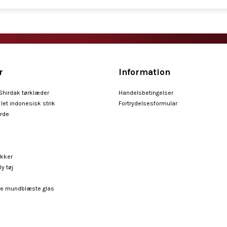
r
Information
 Shirdak tørklæder
Handelsbetingelser
let indonesisk strik
Fortrydelsesformular
arde
ykker
ly tøj
e mundblæste glas