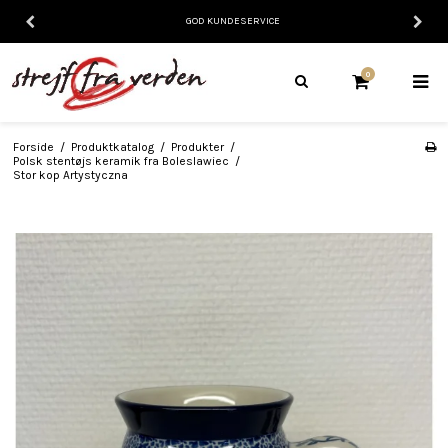
GOD KUNDESERVICE
0
Forside
/
Produktkatalog
/
Produkter
/
Polsk stentøjs keramik fra Boleslawiec
/
Stor kop Artystyczna