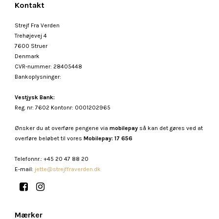
Kontakt
Strejf Fra Verden
Trehøjevej 4
7600 Struer
Denmark
CVR-nummer
:
28405448
Bankoplysninger
:
Vestjysk Bank:
Reg. nr: 7602 Kontonr: 0001202965
Ønsker du at overføre pengene via
mobilepay
så kan det gøres ved at
overføre beløbet til vores
Mobilepay: 17 656
Telefonnr.
:
+45 20 47 88 20
E-mail
:
jette@strejffraverden.dk
Mærker