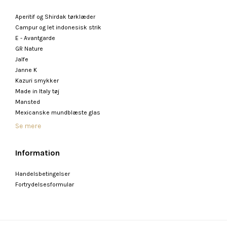
Aperitif og Shirdak tørklæder
Campur og let indonesisk strik
E - Avantgarde
GR Nature
Jalfe
Janne K
Kazuri smykker
Made in Italy tøj
Mansted
Mexicanske mundblæste glas
Se mere
Information
Handelsbetingelser
Fortrydelsesformular