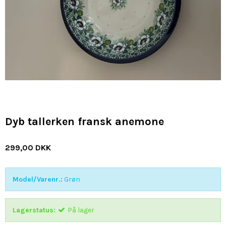
Dyb tallerken fransk anemone
299,00 DKK
Model/Varenr.:
Grøn
Lagerstatus:
På lager