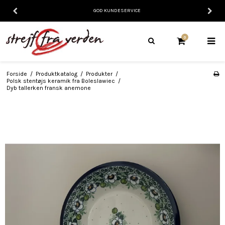
GOD KUNDESERVICE
0
Forside
/
Produktkatalog
/
Produkter
/
Polsk stentøjs keramik fra Boleslawiec
/
Dyb tallerken fransk anemone