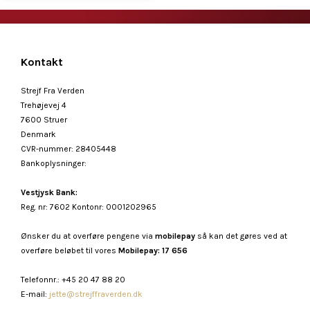
Kontakt
Strejf Fra Verden
Trehøjevej 4
7600 Struer
Denmark
CVR-nummer
:
28405448
Bankoplysninger
:
Vestjysk Bank:
Reg. nr: 7602 Kontonr: 0001202965
Ønsker du at overføre pengene via
mobilepay
så kan det gøres ved at
overføre beløbet til vores
Mobilepay: 17 656
Telefonnr.
:
+45 20 47 88 20
E-mail
:
jette@strejffraverden.dk