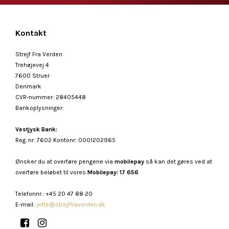
Kontakt
Strejf Fra Verden
Trehøjevej 4
7600 Struer
Denmark
CVR-nummer
:
28405448
Bankoplysninger
:
Vestjysk Bank:
Reg. nr: 7602 Kontonr: 0001202965
Ønsker du at overføre pengene via
mobilepay
så kan det gøres ved at
overføre beløbet til vores
Mobilepay: 17 656
Telefonnr.
:
+45 20 47 88 20
E-mail
:
jette@strejffraverden.dk