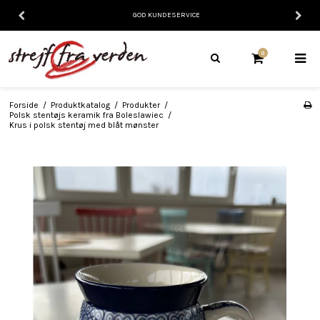
GOD KUNDESERVICE
0
Forside
/
Produktkatalog
/
Produkter
/
Polsk stentøjs keramik fra Boleslawiec
/
Krus i polsk stentøj med blåt mønster