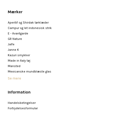
Mærker
Aperitif og Shirdak tørklæder
Campur og let indonesisk strik
E - Avantgarde
GR Nature
Jalfe
Janne K
Kazuri smykker
Made in Italy tøj
Mansted
Mexicanske mundblæste glas
Se mere
Information
Handelsbetingelser
Fortrydelsesformular