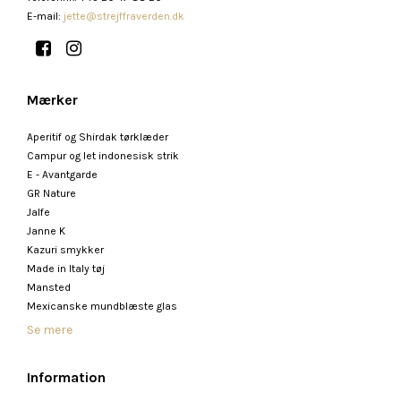
E-mail
:
jette@strejffraverden.dk
Mærker
Aperitif og Shirdak tørklæder
Campur og let indonesisk strik
E - Avantgarde
GR Nature
Jalfe
Janne K
Kazuri smykker
Made in Italy tøj
Mansted
Mexicanske mundblæste glas
Se mere
Information