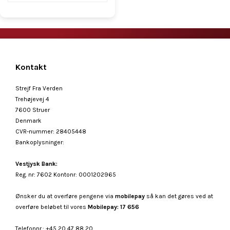
Kontakt
Strejf Fra Verden
Trehøjevej 4
7600 Struer
Denmark
CVR-nummer
:
28405448
Bankoplysninger
:
Vestjysk Bank:
Reg. nr: 7602 Kontonr: 0001202965
Ønsker du at overføre pengene via
mobilepay
så kan det gøres ved at
overføre beløbet til vores
Mobilepay: 17 656
Telefonnr.
:
+45 20 47 88 20