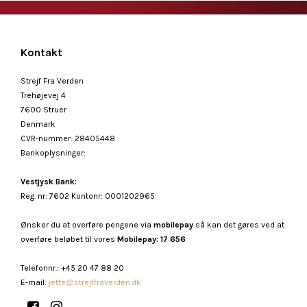
Kontakt
Strejf Fra Verden
Trehøjevej 4
7600 Struer
Denmark
CVR-nummer
:
28405448
Bankoplysninger
:
Vestjysk Bank:
Reg. nr: 7602 Kontonr: 0001202965
Ønsker du at overføre pengene via
mobilepay
så kan det gøres ved at
overføre beløbet til vores
Mobilepay: 17 656
Telefonnr.
:
+45 20 47 88 20
E-mail
:
jette@strejffraverden.dk