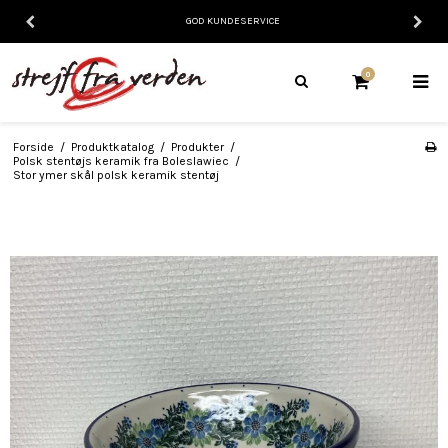
GOD KUNDESERVICE
0
Forside
/
Produktkatalog
/
Produkter
/
Polsk stentøjs keramik fra Boleslawiec
/
Stor ymer skål polsk keramik stentøj