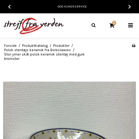
GOD KUNDESERVICE
0
Forside
/
Produktkatalog
/
Produkter
/
Polsk stentøjs keramik fra Boleslawiec
/
Stor ymer skål polsk keramik stentøj med gule
blomster