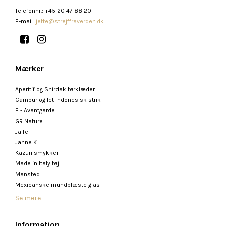
Telefonnr.
:
+45 20 47 88 20
E-mail
:
jette@strejffraverden.dk
Mærker
Aperitif og Shirdak tørklæder
Campur og let indonesisk strik
E - Avantgarde
GR Nature
Jalfe
Janne K
Kazuri smykker
Made in Italy tøj
Mansted
Mexicanske mundblæste glas
Se mere
Information