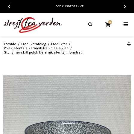
GOD KUNDESERVICE
0
Forside
/
Produktkatalog
/
Produkter
/
Polsk stentøjs keramik fra Boleslawiec
/
Stor ymer skål polsk keramik stentøj mønstret