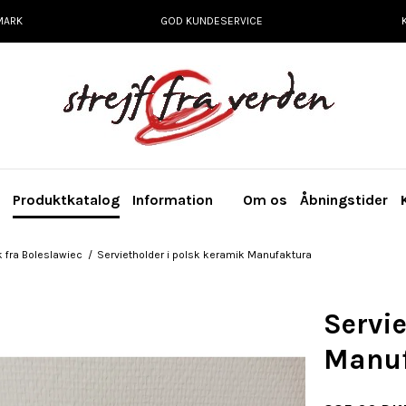
MARK
GOD KUNDESERVICE
e
Produktkatalog
Information
Om os
Åbningstider
 fra Boleslawiec
/
Servietholder i polsk keramik Manufaktura
Servi
Manuf