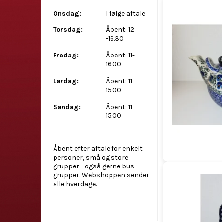
Onsdag:
I følge aftale
Torsdag:
Åbent: 12
-16.30
Fredag:
Åbent: 11-
16.00
Lørdag:
Åbent: 11-
15.00
Søndag:
Åbent: 11-
15.00
Åbent efter aftale for enkelt
personer, små og store
grupper - også gerne bus
grupper. Webshoppen sender
alle hverdage.