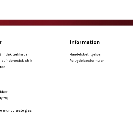
r
Information
 Shirdak tørklæder
Handelsbetingelser
let indonesisk strik
Fortrydelsesformular
arde
ykker
ly tøj
e mundblæste glas