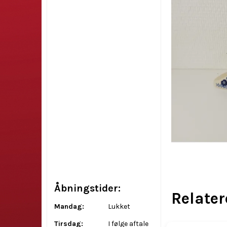
Åbningstider:
Relate
Mandag:
Lukket
Tirsdag:
I følge aftale