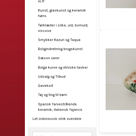
m.fl
Kunst, glaskunst og keramik
høns
Tørklæder i silke, uld, bomuld,
viscose
Smykker Kazuri og Taqua
Boligindretning brugskunst
Sæson varer
Bolga kurve og etniske tasker
Udsalg og Tilbud
Gavekort
Tøj og ting til børn
Spansk farvestrålende
keramik, italiensk fajance
Let indonesisk strik overdele