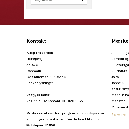
Kontakt
Mærke
Strejf Fra Verden
Aperitif og
Trehøjevej 4
Campur og 
7600 Struer
E - Avantg
Denmark
GR Nature
CVR-nummer
:
28405448
Jalfe
Bankoplysninger
:
Janne K
Kazuri sm
Vestjysk Bank:
Made in Ita
Reg. nr: 7602 Kontonr: 0001202965
Mansted
Mexicansk
Ønsker du at overføre pengene via
mobilepay
så
Se mere
kan det gøres ved at overføre beløbet til vores
Mobilepay: 17 656