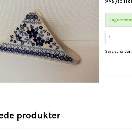
225,00 DK
Lagerstatu
Servietholder
rede produkter