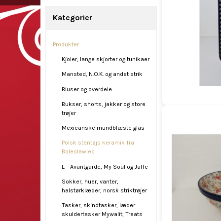
Kategorier
Produkter
Kjoler, lange skjorter og tunikaer
Mansted, N.O.K. og andet strik
Bluser og overdele
Bukser, shorts, jakker og store
trøjer
Mexicanske mundblæste glas
Polsk stentøjs keramik fra
Boleslawiec
E - Avantgarde, My Soul og Jalfe
Sokker, huer, vanter,
halstørklæder, norsk striktrøjer
Tasker, skindtasker, læder
skuldertasker Mywalit, Treats