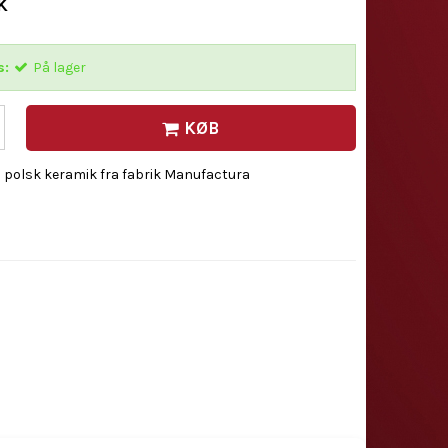
K
s:
På lager
KØB
 i polsk keramik fra fabrik Manufactura