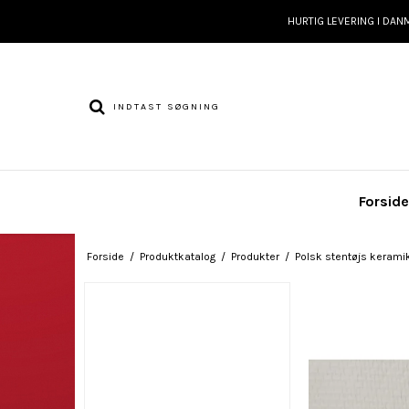
HURTIG LEVERING I DAN
Forsid
Forside
/
Produktkatalog
/
Produkter
/
Polsk stentøjs keramik