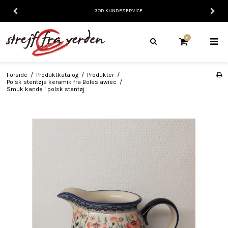
GOD KUNDESERVICE
0
Forside
/
Produktkatalog
/
Produkter
/
Polsk stentøjs keramik fra Boleslawiec
/
Smuk kande i polsk stentøj