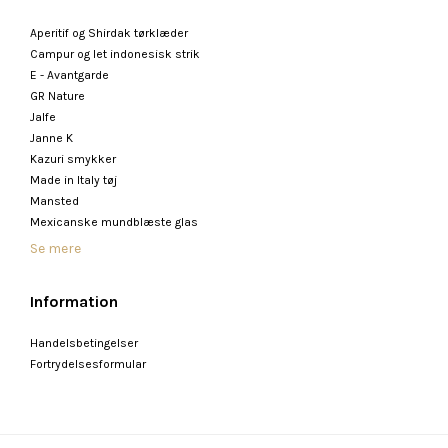
Aperitif og Shirdak tørklæder
Campur og let indonesisk strik
E - Avantgarde
GR Nature
Jalfe
Janne K
Kazuri smykker
Made in Italy tøj
Mansted
Mexicanske mundblæste glas
Se mere
Information
Handelsbetingelser
Fortrydelsesformular