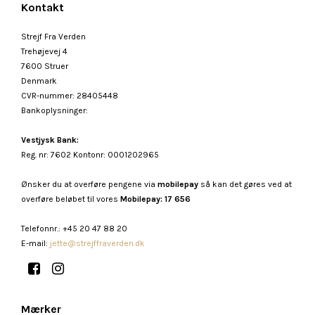
Kontakt
Strejf Fra Verden
Trehøjevej 4
7600 Struer
Denmark
CVR-nummer
:
28405448
Bankoplysninger
:
Vestjysk Bank:
Reg. nr: 7602 Kontonr: 0001202965
Ønsker du at overføre pengene via
mobilepay
så kan det gøres ved at
overføre beløbet til vores
Mobilepay: 17 656
Telefonnr.
:
+45 20 47 88 20
E-mail
:
jette@strejffraverden.dk
Mærker