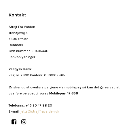
Kontakt
Strejf Fra Verden
Trehøjevej 4
7600 Struer
Denmark
CVR-nummer
:
28405448
Bankoplysninger
:
Vestjysk Bank:
Reg. nr: 7602 Kontonr: 0001202965
Ønsker du at overføre pengene via
mobilepay
så kan det gøres ved at
overføre beløbet til vores
Mobilepay: 17 656
Telefonnr.
:
+45 20 47 88 20
E-mail
:
jette@strejffraverden.dk