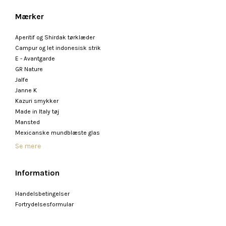
Mærker
Aperitif og Shirdak tørklæder
Campur og let indonesisk strik
E - Avantgarde
GR Nature
Jalfe
Janne K
Kazuri smykker
Made in Italy tøj
Mansted
Mexicanske mundblæste glas
Se mere
Information
Handelsbetingelser
Fortrydelsesformular