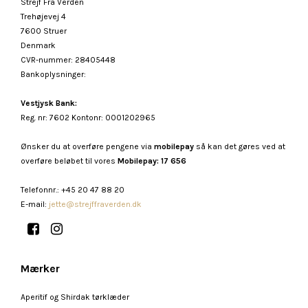
Strejf Fra Verden
Trehøjevej 4
7600 Struer
Denmark
CVR-nummer
:
28405448
Bankoplysninger
:
Vestjysk Bank:
Reg. nr: 7602 Kontonr: 0001202965
Ønsker du at overføre pengene via
mobilepay
så kan det gøres ved at
overføre beløbet til vores
Mobilepay: 17 656
Telefonnr.
:
+45 20 47 88 20
E-mail
:
jette@strejffraverden.dk
Mærker
Aperitif og Shirdak tørklæder