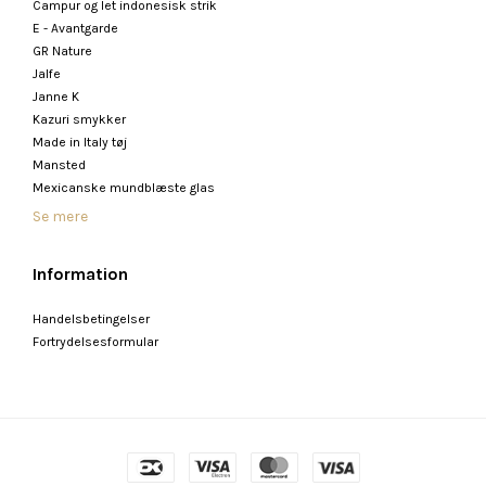
Campur og let indonesisk strik
E - Avantgarde
GR Nature
Jalfe
Janne K
Kazuri smykker
Made in Italy tøj
Mansted
Mexicanske mundblæste glas
Se mere
Information
Handelsbetingelser
Fortrydelsesformular