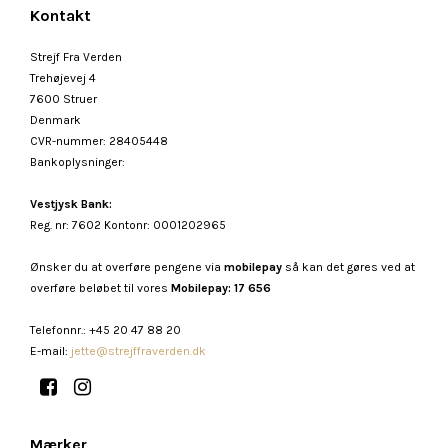
Kontakt
Strejf Fra Verden
Trehøjevej 4
7600 Struer
Denmark
CVR-nummer
:
28405448
Bankoplysninger
:
Vestjysk Bank:
Reg. nr: 7602 Kontonr: 0001202965
Ønsker du at overføre pengene via
mobilepay
så kan det gøres ved at
overføre beløbet til vores
Mobilepay: 17 656
Telefonnr.
:
+45 20 47 88 20
E-mail
:
jette@strejffraverden.dk
Mærker