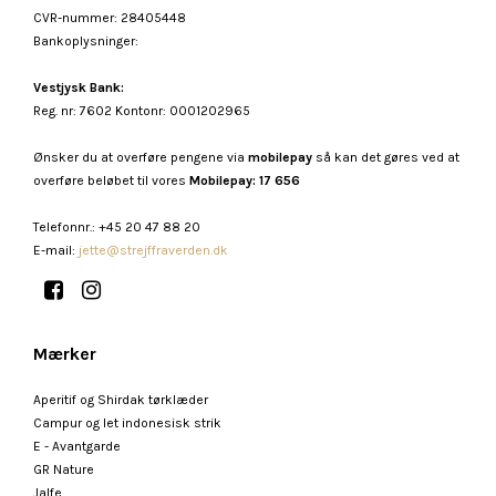
CVR-nummer
:
28405448
Bankoplysninger
:
Vestjysk Bank:
Reg. nr: 7602 Kontonr: 0001202965
Ønsker du at overføre pengene via
mobilepay
så kan det gøres ved at
overføre beløbet til vores
Mobilepay: 17 656
Telefonnr.
:
+45 20 47 88 20
E-mail
:
jette@strejffraverden.dk
Mærker
Aperitif og Shirdak tørklæder
Campur og let indonesisk strik
E - Avantgarde
GR Nature
Jalfe