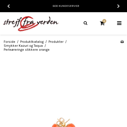
GOD KUNDESERVICE
0
Forside
/
Produktkatalog
/
Produkter
/
Smykker Kazuri og Taqua
/
Perleøreringe stikkere orange