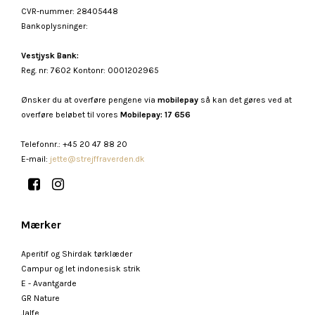
CVR-nummer
:
28405448
Bankoplysninger
:
Vestjysk Bank:
Reg. nr: 7602 Kontonr: 0001202965
Ønsker du at overføre pengene via
mobilepay
så kan det gøres ved at
overføre beløbet til vores
Mobilepay: 17 656
Telefonnr.
:
+45 20 47 88 20
E-mail
:
jette@strejffraverden.dk
Mærker
Aperitif og Shirdak tørklæder
Campur og let indonesisk strik
E - Avantgarde
GR Nature
Jalfe