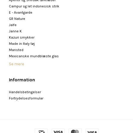
Aperitif og Shirdak tørklæder
Campur og let indonesisk strik
E - Avantgarde
GR Nature
Jalfe
Janne K
Kazuri smykker
Made in Italy tøj
Mansted
Mexicanske mundblæste glas
Se mere
Information
Handelsbetingelser
Fortrydelsesformular