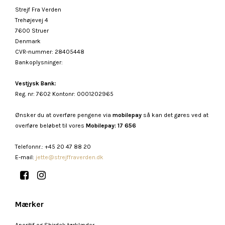
Strejf Fra Verden
Trehøjevej 4
7600 Struer
Denmark
CVR-nummer
:
28405448
Bankoplysninger
:
Vestjysk Bank:
Reg. nr: 7602 Kontonr: 0001202965
Ønsker du at overføre pengene via
mobilepay
så kan det gøres ved at
overføre beløbet til vores
Mobilepay: 17 656
Telefonnr.
:
+45 20 47 88 20
E-mail
:
jette@strejffraverden.dk
Mærker