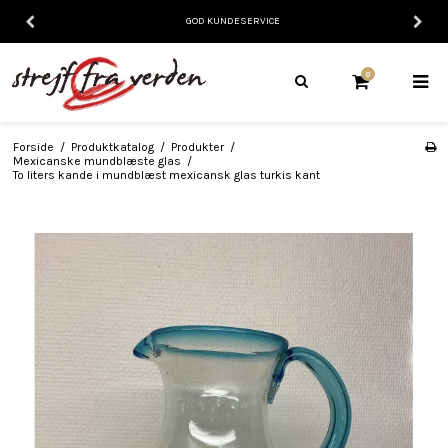
GOD KUNDESERVICE
0
Forside
/
Produktkatalog
/
Produkter
/
Mexicanske mundblæste glas
/
To liters kande i mundblæst mexicansk glas turkis kant