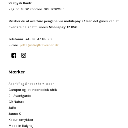
Vestjysk Bank:
Reg. nr: 7602 Kontonr: 0001202965
Ønsker du at overføre pengene via
mobilepay
så kan det gøres ved at
overføre beløbet til vores
Mobilepay: 17 656
Telefonnr.
:
+45 20 47 88 20
E-mail
:
jette@strejffraverden.dk
Mærker
Aperitif og Shirdak tørklæder
Campur og let indonesisk strik
E - Avantgarde
GR Nature
Jalfe
Janne K
Kazuri smykker
Made in Italy tøj