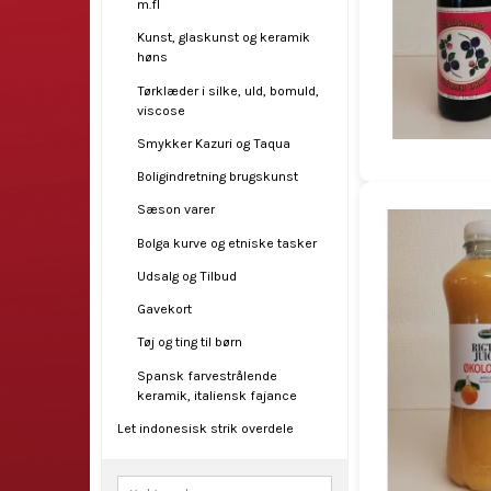
m.fl
Kunst, glaskunst og keramik
høns
Tørklæder i silke, uld, bomuld,
viscose
Smykker Kazuri og Taqua
Boligindretning brugskunst
Sæson varer
Bolga kurve og etniske tasker
Udsalg og Tilbud
Gavekort
Tøj og ting til børn
Spansk farvestrålende
keramik, italiensk fajance
Let indonesisk strik overdele