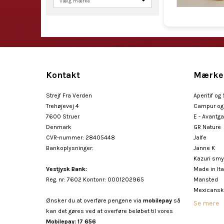
Kontakt
Mærke
Strejf Fra Verden
Aperitif og
Trehøjevej 4
Campur og 
7600 Struer
E - Avantg
Denmark
GR Nature
CVR-nummer
:
28405448
Jalfe
Bankoplysninger
:
Janne K
Kazuri sm
Vestjysk Bank:
Made in Ita
Reg. nr: 7602 Kontonr: 0001202965
Mansted
Mexicansk
Ønsker du at overføre pengene via
mobilepay
så
Se mere
kan det gøres ved at overføre beløbet til vores
Mobilepay: 17 656