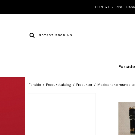
HURTIG LEVERING I DAN
Forsid
Forside
/
Produktkatalog
/
Produkter
/
Mexicanske mundblæs