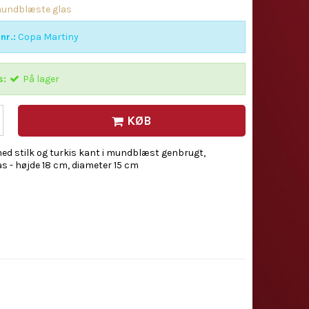
undblæste glas
nr.:
Copa Martiny
s:
På lager
KØB
med stilk og turkis kant i mundblæst genbrugt,
s - højde 18 cm, diameter 15 cm