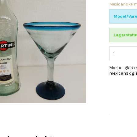
Mexicanske m
Model/Vare
Lagerstatu
Martini glas 
mexicansk gla