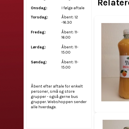
Relate
Onsdag:
I følge aftale
Torsdag:
Åbent: 12
-16.30
Fredag:
Åbent: 11-
16.00
Lørdag:
Åbent: 11-
15.00
Søndag:
Åbent: 11-
15.00
Åbent efter aftale for enkelt
personer, små og store
grupper - også gerne bus
grupper. Webshoppen sender
alle hverdage.