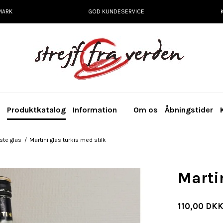
MARK
GOD KUNDESERVICE
e
Produktkatalog
Information
Om os
Åbningstider
te glas
/
Martini glas turkis med stilk
Martin
110,00 DK