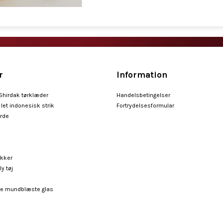
r
Information
 Shirdak tørklæder
Handelsbetingelser
let indonesisk strik
Fortrydelsesformular
arde
ykker
ly tøj
e mundblæste glas