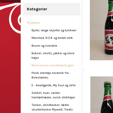
Kategorier
Produkter
Kjoler, lange skjorter og tunikaer
Mansted, N.O.K. og andet strik
Bluser og overdele
Bukser, shorts, jakker og store
trøjer
Mexicanske mundblæste glas
Polsk stentøjs keramik fra
Boleslawiec
E - Avantgarde, My Soul og Jalfe
Sokker, huer, vanter,
halstørklæder, norsk striktrøjer
Tasker, skindtasker, læder
skuldertasker Mywalit, Treats