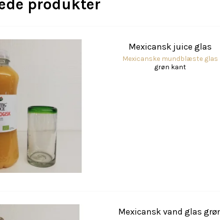
rede produkter
Mexicansk juice glas
Mexicanske mundblæste glas
grøn kant
Mexicansk vand glas grø