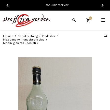
GOD KUNDESERVICE
0
Forside
/
Produktkatalog
/
Produkter
/
Mexicanske mundblæste glas
/
Martini glas rød uden stilk