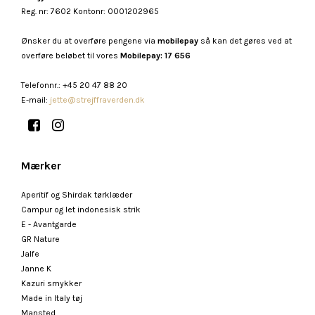
Reg. nr: 7602 Kontonr: 0001202965
Ønsker du at overføre pengene via
mobilepay
så kan det gøres ved at
overføre beløbet til vores
Mobilepay: 17 656
Telefonnr.
:
+45 20 47 88 20
E-mail
:
jette@strejffraverden.dk
Mærker
Aperitif og Shirdak tørklæder
Campur og let indonesisk strik
E - Avantgarde
GR Nature
Jalfe
Janne K
Kazuri smykker
Made in Italy tøj
Mansted