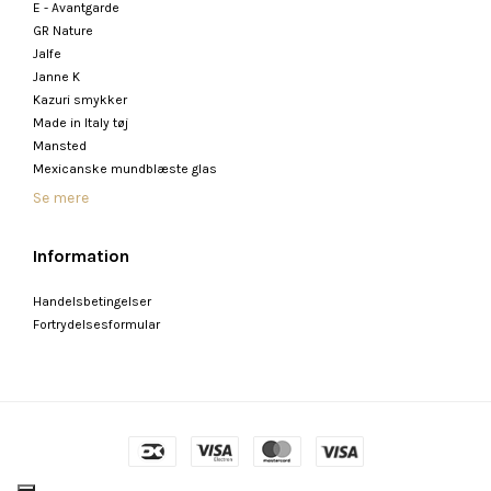
E - Avantgarde
GR Nature
Jalfe
Janne K
Kazuri smykker
Made in Italy tøj
Mansted
Mexicanske mundblæste glas
Se mere
Information
Handelsbetingelser
Fortrydelsesformular