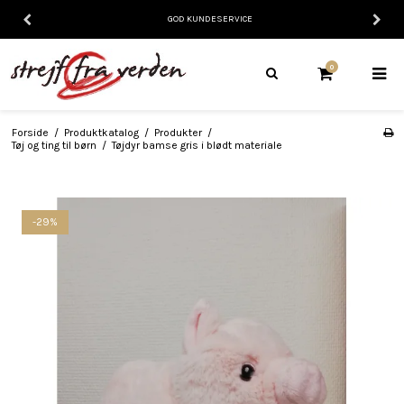
GOD KUNDESERVICE
0
Forside
/
Produktkatalog
/
Produkter
/
Tøj og ting til børn
/
Tøjdyr bamse gris i blødt materiale
-29%