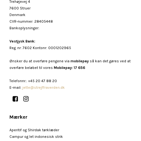
Trehøjevej 4
7600 Struer
Denmark
CVR-nummer
:
28405448
Bankoplysninger
:
Vestjysk Bank:
Reg. nr: 7602 Kontonr: 0001202965
Ønsker du at overføre pengene via
mobilepay
så kan det gøres ved at
overføre beløbet til vores
Mobilepay: 17 656
Telefonnr.
:
+45 20 47 88 20
E-mail
:
jette@strejffraverden.dk
Mærker
Aperitif og Shirdak tørklæder
Campur og let indonesisk strik